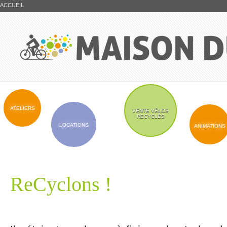
ACCUEIL
ATELIERS
VENTE VÉLOS
RECYCLÉS
LOCATIONS
ANIMATIONS
ReCyclons !