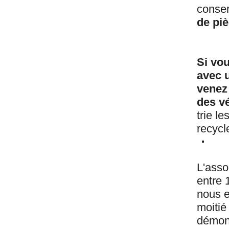
conser
de pi
Si vo
avec u
venez
des v
trie l
recycl
L'asso
entre 
nous e
moitié 
démont