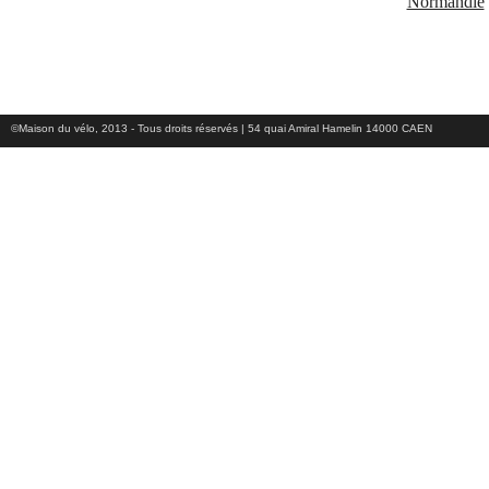
©Maison du vélo, 2013 - Tous droits réservés | 54 quai Amiral Hamelin 14000 CAEN